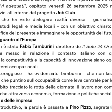
vi adeguati”
, ospitato venerdì 26 settembre 2025 n
zio, all’interno del progetto 
Job Club
.
he ha visto dialogare realtà diverse – giornalis
studi legali e media locali – con un obiettivo chiaro:
fide del presente e immaginare le opportunità del futu
sguardo all’Europa
i è stato 
Fabio Tamburini
, direttore de 
Il Sole 24 Ore
a messo in relazione il contesto italiano con qu
la competitività e la capacità di innovazione siano og
stemi occupazionali.
coraggiose – ha evidenziato Tamburini – che non lasci
che puntino sull’occupabilità come leva centrale per l
bito tracciato la rotta della giornata: il lavoro non com
he attraversa economia, formazione e politiche sociali
i e delle imprese
troduttivo, la parola è passata a 
Pino Pizzo
, segretar