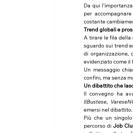
Da qui l’importanza
per accompagnare c
costante cambiame
Trend globali e pros
A tirare le fila della
sguardo sui trend em
di organizzazione, d
evidenziato come il l
Un messaggio chiaro
confini, ma senza mai
Un dibattito che lasc
IlBustese
, 
VareseN
emersi nel dibattito.
Più che un singolo 
percorso di 
Job Cl