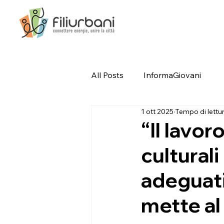
All Posts
InformaGiovani
1 ott 2025
Tempo di lettur
“Il lavor
cultural
adeguati
mette al 