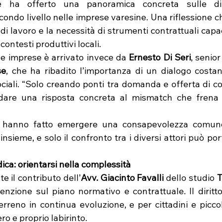
e ha offerto una panoramica concreta sulle din
condo livello nelle imprese varesine. Una riflessione ch
 di lavoro e la necessità di strumenti contrattuali capac
contesti produttivi locali.
lle imprese è arrivato invece da 
Ernesto Di Seri
se
, che ha ribadito l’importanza di un dialogo costan
sociali. “Solo creando ponti tra domanda e offerta di 
dare una risposta concreta al mismatch che frena l
 hanno fatto emergere una consapevolezza comune: 
insieme, e solo il confronto tra i diversi attori può por
dica: orientarsi nella complessità
 il contributo dell’
Avv. Giacinto Favalli
 dello studio 
T
enzione sul piano normativo e contrattuale. Il diritto
terreno in continua evoluzione, e per cittadini e picc
o e proprio labirinto.