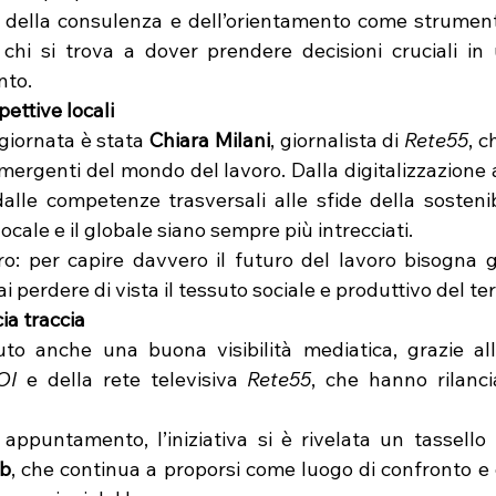
 della consulenza e dell’orientamento come strument
hi si trova a dover prendere decisioni cruciali in 
nto.
pettive locali
 giornata è stata 
Chiara Milani
, giornalista di 
Rete55
, c
ergenti del mondo del lavoro. Dalla digitalizzazione a
alle competenze trasversali alle sfide della sostenibi
ocale e il globale siano sempre più intrecciati.
: per capire davvero il futuro del lavoro bisogna gu
 perdere di vista il tessuto sociale e produttivo del terr
ia traccia
OI
 e della rete televisiva 
Rete55
, che hanno rilanci
appuntamento, l’iniziativa si è rivelata un tassello 
ub
, che continua a proporsi come luogo di confronto e 