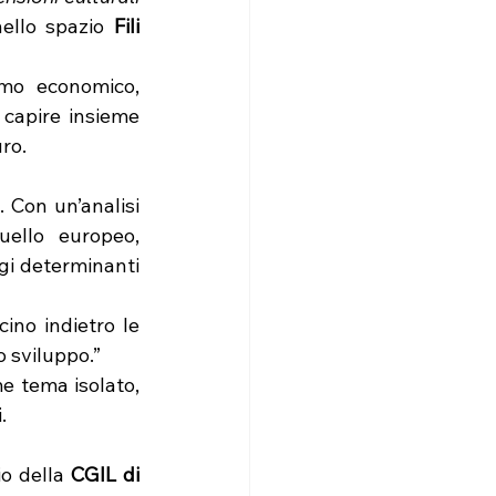
ello spazio 
Fili 
mo economico, 
 capire insieme 
ro.
. Con un’analisi 
ello europeo, 
gi determinanti 
no indietro le 
o sviluppo.”
e tema isolato, 
.
io della 
CGIL di 