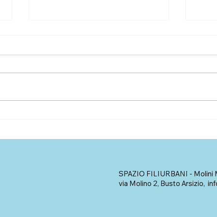
DAL DIRE ALL’ESSERE
Foto
perc
rico
SPAZIO FILIURBANI - Molini 
via Molino 2, Busto Arsizio,
inf