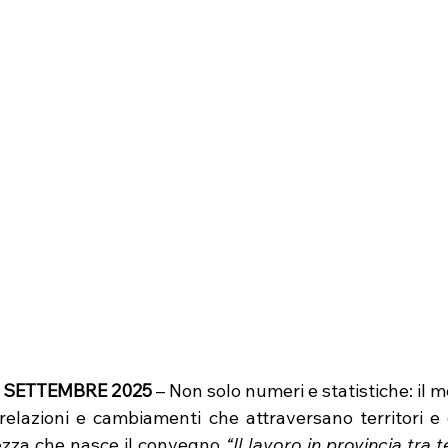
6 SETTEMBRE 2025
 – Non solo numeri e statistiche: il 
 relazioni e cambiamenti che attraversano territori e 
zza che nasce il convegno 
“Il lavoro in provincia tra te