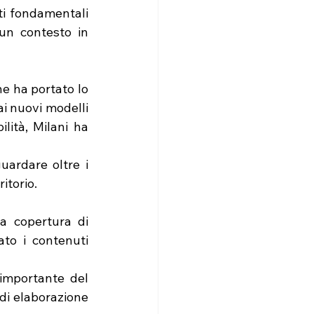
i fondamentali 
un contesto in 
he ha portato lo 
i nuovi modelli 
lità, Milani ha 
ardare oltre i 
itorio.
Il convegno ha avuto anche una buona visibilità mediatica, grazie alla copertura di 
ato i contenuti 
importante del 
di elaborazione 