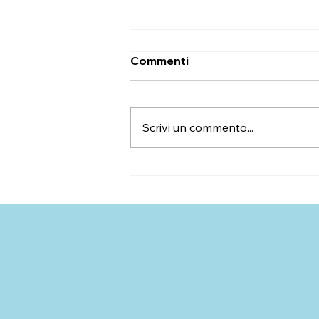
Commenti
Scrivi un commento...
Generazioni a confronto
per far crescere la città