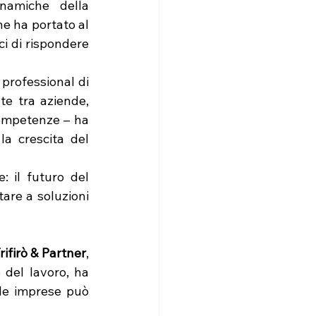
amiche della 
e ha portato al 
i di rispondere 
, senior professional di 
te tra aziende, 
competenze – ha 
a crescita del 
il futuro del 
tare a soluzioni 
rifirò & Partner
, 
 del lavoro, ha 
ole imprese può 