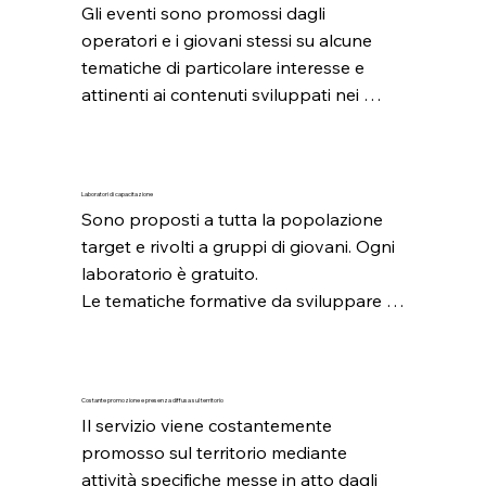
Gli eventi sono promossi dagli 
descritta. 

operatori e i giovani stessi su alcune 
Nel contempo verrà realizzata 
tematiche di particolare interesse e 
un’indagine conoscitiva per esplorare i 
attinenti ai contenuti sviluppati nei 
fabbisogni informativi e di orientamento 
laboratori di capacitazione descritti in 
nella fascia di età adolescenti e giovani, 
seguito. Ciascun evento avrà una 
per raccogliere indicazioni utili alle 
specifica promozione per convocare il 
moderne modalità per entrare in 
Laboratori di capacitazione
target ad incontrarsi e vivere 
relazione con i giovani e per indirizzare 
Sono proposti a tutta la popolazione 
l’esperienza proposta.
le proposte laboratoriali del progetto.
target e rivolti a gruppi di giovani. Ogni 
laboratorio è gratuito.

Le tematiche formative da sviluppare 
afferiscono alle aree 

- promozione volontariato e della 
cittadinanza attiva giovanile;

Costante promozione e presenza diffusa sul territorio
- promozione delle competenze di 
Il servizio viene costantemente 
autoproduzione (sostenibilità 
promosso sul territorio mediante 
ambientale, riciclo, riuso, alimentazione 
attività specifiche messe in atto dagli 