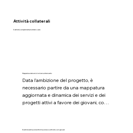
Attività collaterali
E attività
complementari sintetizzate
Mappatura dei servizi e ricerca intervento
Data l’ambizione del progetto, è 
necessario partire da una mappatura 
aggiornata e dinamica dei servizi e dei 
progetti attivi a favore dei giovani, con 
una complementare azione di 
networking. Questa azione è parte 
integrante del lavoro della coppia di 
Eventi di animazione informazione e confronto con i giovani
operatori del IG, precedentemente 