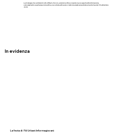
La strategia che cambierà il volto di Busto Arsizio, unendo la città e creando nuove opportunità di inclusione,
coinvolgimento e partecipazione attiva, raccontata attraverso i dati e le analisi presentate al workshop del 23 settembre
2025.
In evidenza
La festa di Fili Urbani Informagiovani