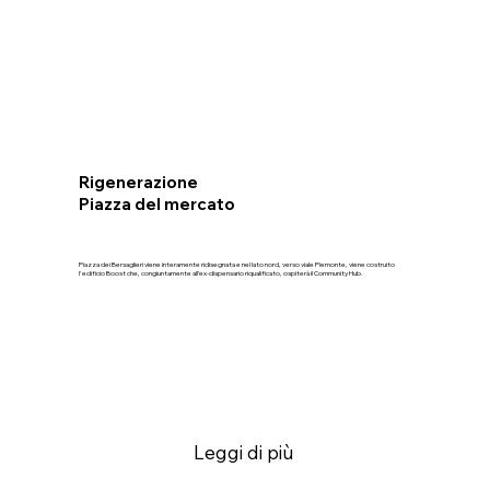
Rigenerazione
Piazza del mercato
Piazza dei Bersaglieri viene interamente ridisegnata e nel lato nord, verso viale Piemonte, viene costruito
l'edificio Boost che, congiuntamente all’ex-dispensario riqualificato, ospiterà il Community Hub.
Leggi di più