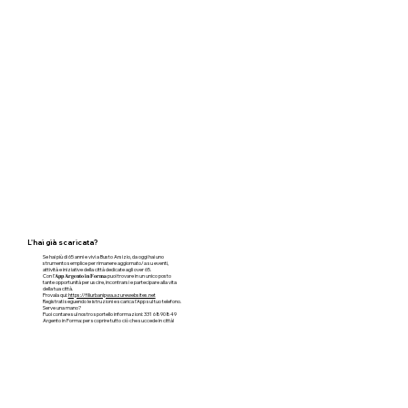
L'hai già scaricata?
Se hai più di 65 anni e vivi a Busto Arsizio, da oggi hai uno
strumento semplice per rimanere aggiornato/a su eventi,
attività e iniziative della città dedicate agli over 65.
Con l’𝐀𝐩𝐩 𝐀𝐫𝐠𝐞𝐧𝐭𝐨 𝐢𝐧 𝐅𝐨𝐫𝐦𝐚 puoi trovare in un unico posto
tante opportunità per uscire, incontrarsi e partecipare alla vita
della tua città.
Provala qui:
https://filiurbanipwa.azurewebsites.net
Registrati seguendo le istruzioni e scarica l’App sul tuo telefono.
Serve una mano?
Puoi contare sul nostro sportello informazioni: 331 6890849
Argento in Forma: per scoprire tutto ciò che succede in città!