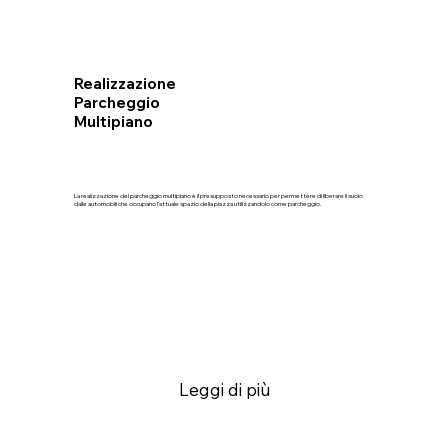
Realizzazione
Parcheggio
Multipiano
La realizzazione del parcheggio multipiano è il presupposto necessario per permettere di liberare il suolo
dalle automobili che occupano l’attuale spazio della piazza utilizzandolo come parcheggio.
Leggi di più