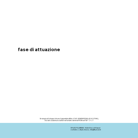
fase di attuazione
Strategia di Sviluppo Urbano Sostenibile «
B.Re
.a.T.H.E. GENERATIONS» (ID 4207540),
iniziativa sostenuta dall’UE nell’ambito dei fondi FESR ed FSE+ 21-27
SPAZIO FILIURBANI - Molini Marzoli Massari
via Molino 2, Busto Arsizio,
info@filiurbani.it