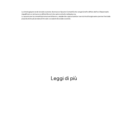
La strategia prevede la realizzazione di un nuovo Spazio Comunità che sorgerà nell'edificio dell'ex-Dispensario
riqualificato e nel nuovo edificio Boost che sarà costruito nella piazza.
Lo spazio per la comunità promuoverà il lavoro, amplierà le opportunità e i servizi rivolti ai giovani e permetterà alla
popolazione più anziana di trovare occasioni di socializzazione.
Leggi di più