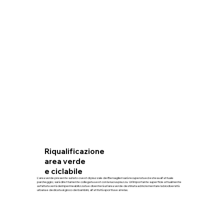
Riqualificazione
area verde
e ciclabile
L'area verde presente sul lato ovest di piazzale dei Bersaglieri sarà recuperata ed estesa all'attuale
parcheggio; sarà direttamente collegata a est con la nuova piazza. Un’importante superficie attualmente
asfaltata verrà deimpermeabilizzata e diventerà un’area verde destinata ad incrementare la biodiversità
urbana e dedicata al gioco dei bambini, all'attività sportiva e al relax.